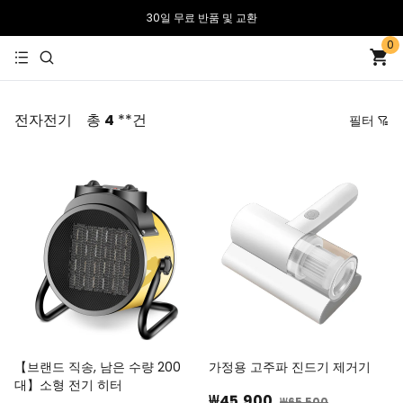
30일 무료 반품 및 교환
0
전자전기
총
4
**건
필터
가격
추천순
낮은 가격순
높은 가격순
최신순
역순
【브랜드 직송, 남은 수량 200
가정용 고주파 진드기 제거기
대】소형 전기 히터
₩45,900
₩65,500